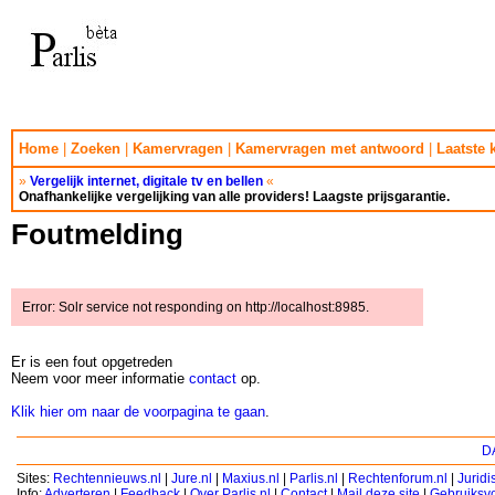
Home
|
Zoeken
|
Kamervragen
|
Kamervragen met antwoord
|
Laatste
»
Vergelijk internet, digitale tv en bellen
«
Onafhankelijke vergelijking van alle providers! Laagste prijsgarantie.
Foutmelding
Error: Solr service not responding on http://localhost:8985.
Er is een fout opgetreden
Neem voor meer informatie
contact
op.
Klik hier om naar de voorpagina te gaan
.
DA
Sites:
Rechtennieuws.nl
|
Jure.nl
|
Maxius.nl
|
Parlis.nl
|
Rechtenforum.nl
|
Jurid
Info:
Adverteren
|
Feedback
|
Over Parlis.nl
|
Contact
|
Mail deze site
|
Gebruiksv