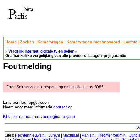
Home
|
Zoeken
|
Kamervragen
|
Kamervragen met antwoord
|
Laatste
»
Vergelijk internet, digitale tv en bellen
«
Onafhankelijke vergelijking van alle providers! Laagste prijsgarantie.
Foutmelding
Error: Solr service not responding on http://localhost:8985.
Er is een fout opgetreden
Neem voor meer informatie
contact
op.
Klik hier om naar de voorpagina te gaan
.
DA
Sites:
Rechtennieuws.nl
|
Jure.nl
|
Maxius.nl
|
Parlis.nl
|
Rechtenforum.nl
|
Jurid
Info:
Adverteren
|
Feedback
|
Over Parlis.nl
|
Contact
|
Mail deze site
|
Gebruiksv