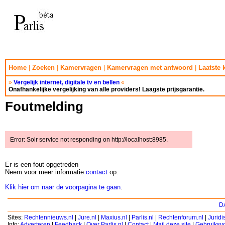
Home
|
Zoeken
|
Kamervragen
|
Kamervragen met antwoord
|
Laatste
»
Vergelijk internet, digitale tv en bellen
«
Onafhankelijke vergelijking van alle providers! Laagste prijsgarantie.
Foutmelding
Error: Solr service not responding on http://localhost:8985.
Er is een fout opgetreden
Neem voor meer informatie
contact
op.
Klik hier om naar de voorpagina te gaan
.
DA
Sites:
Rechtennieuws.nl
|
Jure.nl
|
Maxius.nl
|
Parlis.nl
|
Rechtenforum.nl
|
Jurid
Info:
Adverteren
|
Feedback
|
Over Parlis.nl
|
Contact
|
Mail deze site
|
Gebruiksv