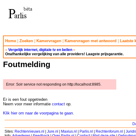
Home
|
Zoeken
|
Kamervragen
|
Kamervragen met antwoord
|
Laatste
»
Vergelijk internet, digitale tv en bellen
«
Onafhankelijke vergelijking van alle providers! Laagste prijsgarantie.
Foutmelding
Error: Solr service not responding on http://localhost:8985.
Er is een fout opgetreden
Neem voor meer informatie
contact
op.
Klik hier om naar de voorpagina te gaan
.
DA
Sites:
Rechtennieuws.nl
|
Jure.nl
|
Maxius.nl
|
Parlis.nl
|
Rechtenforum.nl
|
Jurid
Info:
Adverteren
|
Feedback
|
Over Parlis.nl
|
Contact
|
Mail deze site
|
Gebruiksv