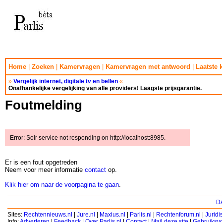
Home
|
Zoeken
|
Kamervragen
|
Kamervragen met antwoord
|
Laatste
»
Vergelijk internet, digitale tv en bellen
«
Onafhankelijke vergelijking van alle providers! Laagste prijsgarantie.
Foutmelding
Error: Solr service not responding on http://localhost:8985.
Er is een fout opgetreden
Neem voor meer informatie
contact
op.
Klik hier om naar de voorpagina te gaan
.
DA
Sites:
Rechtennieuws.nl
|
Jure.nl
|
Maxius.nl
|
Parlis.nl
|
Rechtenforum.nl
|
Jurid
Info:
Adverteren
|
Feedback
|
Over Parlis.nl
|
Contact
|
Mail deze site
|
Gebruiksv