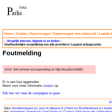
Home
|
Zoeken
|
Kamervragen
|
Kamervragen met antwoord
|
Laatste
»
Vergelijk internet, digitale tv en bellen
«
Onafhankelijke vergelijking van alle providers! Laagste prijsgarantie.
Foutmelding
Error: Solr service not responding on http://localhost:8985.
Er is een fout opgetreden
Neem voor meer informatie
contact
op.
Klik hier om naar de voorpagina te gaan
.
DA
Sites:
Rechtennieuws.nl
|
Jure.nl
|
Maxius.nl
|
Parlis.nl
|
Rechtenforum.nl
|
Jurid
Info:
Adverteren
|
Feedback
|
Over Parlis.nl
|
Contact
|
Mail deze site
|
Gebruiksv