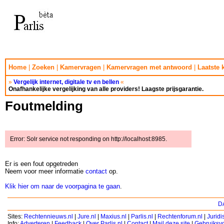
Home
|
Zoeken
|
Kamervragen
|
Kamervragen met antwoord
|
Laatste
»
Vergelijk internet, digitale tv en bellen
«
Onafhankelijke vergelijking van alle providers! Laagste prijsgarantie.
Foutmelding
Error: Solr service not responding on http://localhost:8985.
Er is een fout opgetreden
Neem voor meer informatie
contact
op.
Klik hier om naar de voorpagina te gaan
.
DA
Sites:
Rechtennieuws.nl
|
Jure.nl
|
Maxius.nl
|
Parlis.nl
|
Rechtenforum.nl
|
Jurid
Info:
Adverteren
|
Feedback
|
Over Parlis.nl
|
Contact
|
Mail deze site
|
Gebruiksv