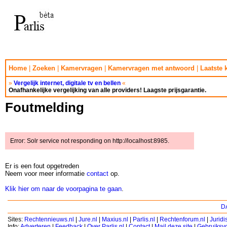
Home
|
Zoeken
|
Kamervragen
|
Kamervragen met antwoord
|
Laatste
»
Vergelijk internet, digitale tv en bellen
«
Onafhankelijke vergelijking van alle providers! Laagste prijsgarantie.
Foutmelding
Error: Solr service not responding on http://localhost:8985.
Er is een fout opgetreden
Neem voor meer informatie
contact
op.
Klik hier om naar de voorpagina te gaan
.
DA
Sites:
Rechtennieuws.nl
|
Jure.nl
|
Maxius.nl
|
Parlis.nl
|
Rechtenforum.nl
|
Jurid
Info:
Adverteren
|
Feedback
|
Over Parlis.nl
|
Contact
|
Mail deze site
|
Gebruiksv