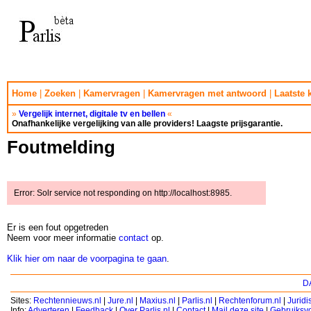
Home
|
Zoeken
|
Kamervragen
|
Kamervragen met antwoord
|
Laatste
»
Vergelijk internet, digitale tv en bellen
«
Onafhankelijke vergelijking van alle providers! Laagste prijsgarantie.
Foutmelding
Error: Solr service not responding on http://localhost:8985.
Er is een fout opgetreden
Neem voor meer informatie
contact
op.
Klik hier om naar de voorpagina te gaan
.
DA
Sites:
Rechtennieuws.nl
|
Jure.nl
|
Maxius.nl
|
Parlis.nl
|
Rechtenforum.nl
|
Jurid
Info:
Adverteren
|
Feedback
|
Over Parlis.nl
|
Contact
|
Mail deze site
|
Gebruiksv