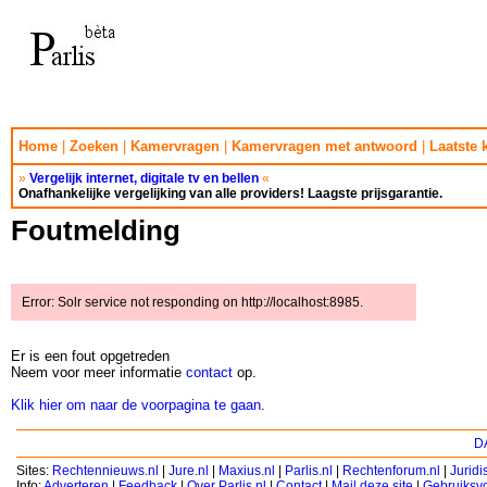
Home
|
Zoeken
|
Kamervragen
|
Kamervragen met antwoord
|
Laatste
»
Vergelijk internet, digitale tv en bellen
«
Onafhankelijke vergelijking van alle providers! Laagste prijsgarantie.
Foutmelding
Error: Solr service not responding on http://localhost:8985.
Er is een fout opgetreden
Neem voor meer informatie
contact
op.
Klik hier om naar de voorpagina te gaan
.
DA
Sites:
Rechtennieuws.nl
|
Jure.nl
|
Maxius.nl
|
Parlis.nl
|
Rechtenforum.nl
|
Jurid
Info:
Adverteren
|
Feedback
|
Over Parlis.nl
|
Contact
|
Mail deze site
|
Gebruiksv