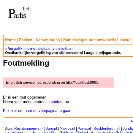
Home
|
Zoeken
|
Kamervragen
|
Kamervragen met antwoord
|
Laatste
»
Vergelijk internet, digitale tv en bellen
«
Onafhankelijke vergelijking van alle providers! Laagste prijsgarantie.
Foutmelding
Error: Solr service not responding on http://localhost:8985.
Er is een fout opgetreden
Neem voor meer informatie
contact
op.
Klik hier om naar de voorpagina te gaan
.
DA
Sites:
Rechtennieuws.nl
|
Jure.nl
|
Maxius.nl
|
Parlis.nl
|
Rechtenforum.nl
|
Jurid
Info:
Adverteren
|
Feedback
|
Over Parlis.nl
|
Contact
|
Mail deze site
|
Gebruiksv